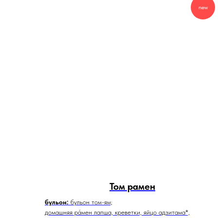
new
Том рамен
бульон:
бульон том-ям;
домашняя ра́мен лапша, креветки, яйцо адзитама*,