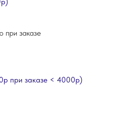
0р)
о при заказе
0р при заказе < 4000р)