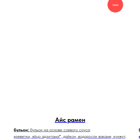
new
Айс рамен
бульон:
бульон на основе соевого соуса;
креветки, яйцо адзитама*, дайкон, водоросли вакаме, кунжут,