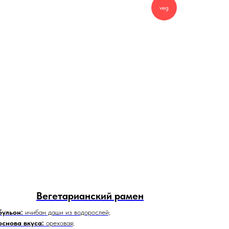
veg
Вегетарианский рамен
бульон:
ичибан даши из водорослей;
основа вкуса:
ореховая;